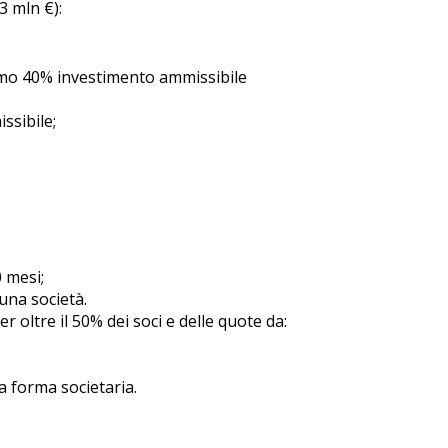
3 mln €):
imo 40% investimento ammissibile
sibile;
0 mesi;
una società.
oltre il 50% dei soci e delle quote da:
a forma societaria.