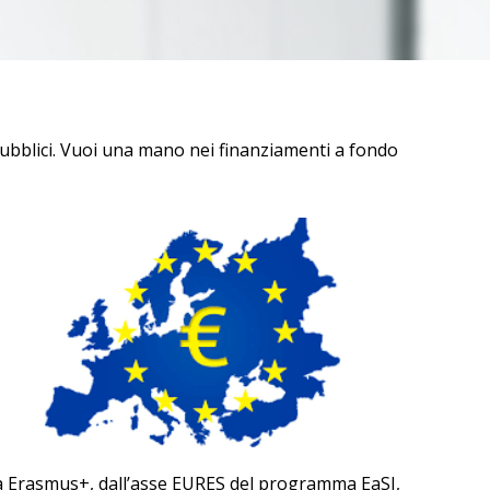
pubblici. Vuoi una mano nei finanziamenti a fondo
, da Erasmus+, dall’asse EURES del programma EaSI,