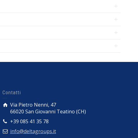
Contatti
Via Pietro Nenni, 47
66020 San Giovanni Teatino (CH)
+39 085 41 35 78
info@deltagroups.it