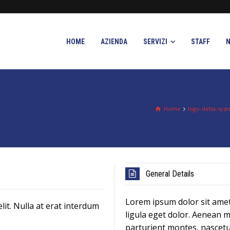
HOME
AZIENDA
SERVIZI
STAFF
Home
logo-delta-sys
General Details
Lorem ipsum dolor sit amet
lit. Nulla at erat interdum
ligula eget dolor. Aenean 
parturient montes, nascetur