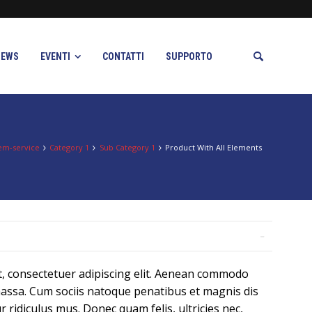
NEWS
EVENTI
CONTATTI
SUPPORTO
tem-service
Category 1
Sub Category 1
Product With All Elements
, consectetuer adipiscing elit. Aenean commodo
massa. Cum sociis natoque penatibus et magnis dis
 ridiculus mus. Donec quam felis, ultricies nec,