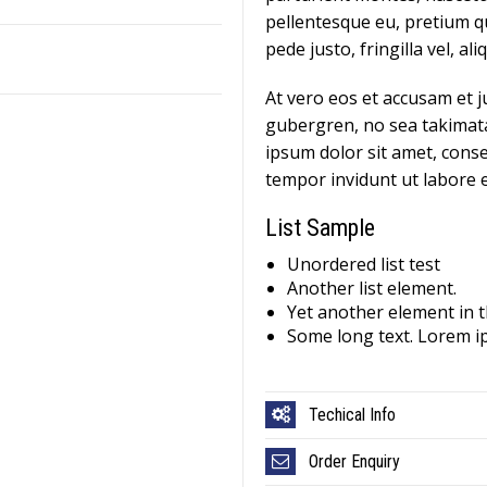
pellentesque eu, pretium q
pede justo, fringilla vel, al
At vero eos et accusam et j
gubergren, no sea takimat
ipsum dolor sit amet, cons
tempor invidunt ut labore 
List Sample
Unordered list test
Another list element.
Yet another element in th
Some long text. Lorem ips
Techical Info
Order Enquiry