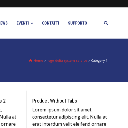
NEWS
EVENTI
CONTATTI
SUPPORTO
Home
logo-delta-system-service
Category 1
s 2
Product Without Tabs
,
Lorem ipsum dolor sit amet,
 Nulla at
consectetur adipiscing elit. Nulla at
d ornare
erat interdum velit eleifend ornare