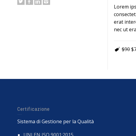
Lorem ips
consectetu
erat inte
nec ut era
$90
$
Certificazione
Sistema di Gestione per la Qualità
UNI EN ISO 9001:2015