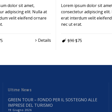
um dolor sit amet,
Lorem ipsum dolor sit amet
r adipiscing elit. Nulla at
consectetur adipiscing elit.
rdum velit eleifend ornare
erat interdum velit eleifen
t.
nec ut erat.
Details
75
$90
$75
Ultime News
GREEN TOUR – FONDO PER IL SOSTEGNO ALLE
IMPRESE DEL TURISMO
19 Giugno 2026