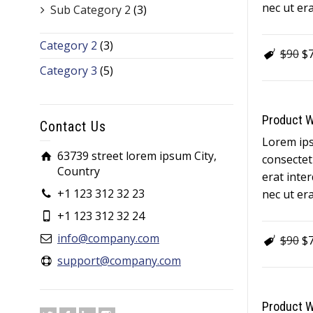
nec ut era
Sub Category 2
(3)
Category 2
(3)
$90
$
Category 3
(5)
Product W
Contact Us
Lorem ips
63739 street lorem ipsum City,
consectetu
Country
erat inte
+1 123 312 32 23
nec ut era
+1 123 312 32 24
info@company.com
$90
$
support@company.com
Product W