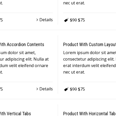
t.
nec ut erat.
Details
75
$90
$75
ith Accordion Contents
Product With Custom Layou
um dolor sit amet,
Lorem ipsum dolor sit amet
r adipiscing elit. Nulla at
consectetur adipiscing elit.
rdum velit eleifend ornare
erat interdum velit eleifen
t.
nec ut erat.
Details
75
$90
$75
ith Vertical Tabs
Product With Horizontal Tab