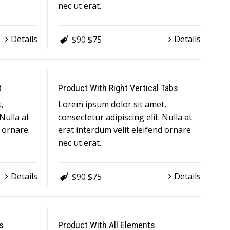
nec ut erat.
Details
Details
$90
$75
t
Product With Right Vertical Tabs
,
Lorem ipsum dolor sit amet,
 Nulla at
consectetur adipiscing elit. Nulla at
d ornare
erat interdum velit eleifend ornare
nec ut erat.
Details
Details
$90
$75
s
Product With All Elements