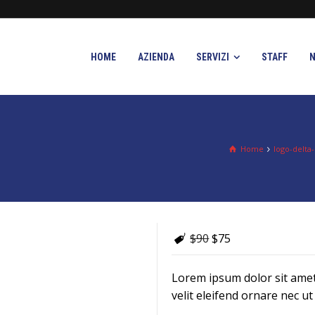
HOME
AZIENDA
SERVIZI
STAFF
Home
logo-delta
$90
$75
Lorem ipsum dolor sit amet,
velit eleifend ornare nec ut 