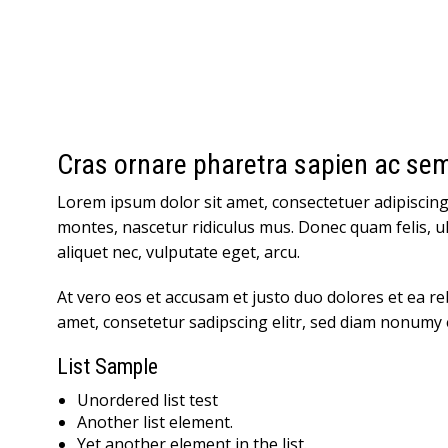
Cras ornare pharetra sapien ac sem
Lorem ipsum dolor sit amet, consectetuer adipiscin
montes, nascetur ridiculus mus. Donec quam felis, ul
aliquet nec, vulputate eget, arcu.
At vero eos et accusam et justo duo dolores et ea r
amet, consetetur sadipscing elitr, sed diam nonumy
List Sample
Unordered list test
Another list element.
Yet another element in the list.