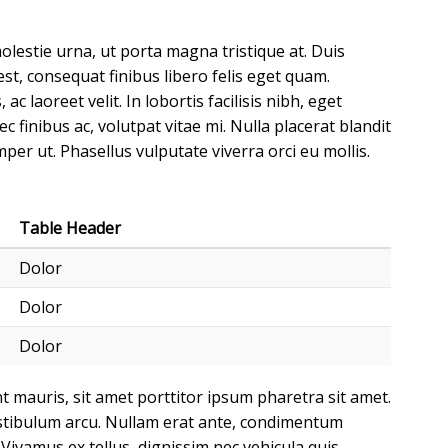
lestie urna, ut porta magna tristique at. Duis
st, consequat finibus libero felis eget quam.
c laoreet velit. In lobortis facilisis nibh, eget
 finibus ac, volutpat vitae mi. Nulla placerat blandit
per ut. Phasellus vulputate viverra orci eu mollis.
Table Header
Dolor
Dolor
Dolor
 mauris, sit amet porttitor ipsum pharetra sit amet.
vestibulum arcu. Nullam erat ante, condimentum
Vivamus ex tellus, dignissim nec vehicula quis,