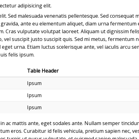
tetur adipisicing elit.
elit. Sed malesuada venenatis pellentesque. Sed consequat mo
m gravida, ante eu elementum aliquet, diam urna fermentum e
 Cras vulputate volutpat laoreet. Aliquam ut dignissim felis, a
vel suscipit justo suscipit quis. Sed mi metus, fermentum nec
eget urna. Etiam luctus scelerisque ante, vel iaculis arcu sem
uis felis ipsum.
Table Header
Ipsum
Ipsum
Ipsum
n ac mattis ante, eget sodales ante. Nullam semper tincidunt
ctum eros. Curabitur id felis vehicula, pretium sapien nec, 
ies turpis ut purus vulputate, et euismod sapien malesuada. 