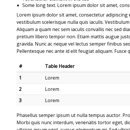
Some long text. Lorem ipsum dolor sit amet, consec
Lorem ipsum dolor sit amet, consectetur adipiscing 
vestibulum scelerisque nulla quis iaculis. Vestibulu
Aliquam a quam nec sem iaculis convallis nec sed diam.
pretium libero tempor non. Etiam mattis augue justo, 
gravida. Nunc ac neque vel lectus semper finibus sed 
Pellentesque nec ante id elit feugiat aliquam. Fusce q
#
Table Header
1
Lorem
2
Lorem
3
Lorem
Phasellus semper ipsum ut nulla tempus auctor. Proi
Morbi quis nunc interdum, venenatis tortor eget, di
ultrices ipsum eget, cursus elementum mi. Sed ultric