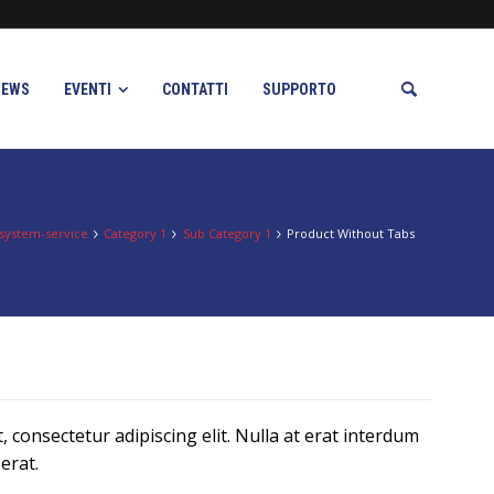
NEWS
EVENTI
CONTATTI
SUPPORTO
-system-service
Category 1
Sub Category 1
Product Without Tabs
 consectetur adipiscing elit. Nulla at erat interdum
erat.